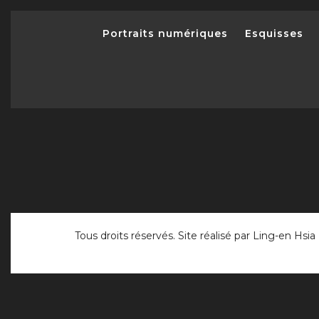
Portraits numériques
Esquisses
Tous droits réservés. Site réalisé par
Ling-en Hsia