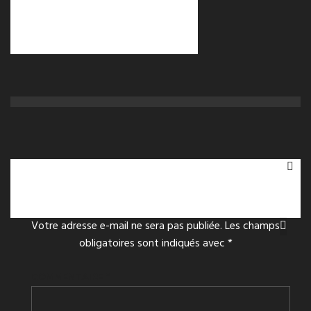
Hercule et Omphale
A propos
Leave a reply
Laisser un commentaire
Votre adresse e-mail ne sera pas publiée.
Les champs
obligatoires sont indiqués avec
*
COMMENTAIRE
*