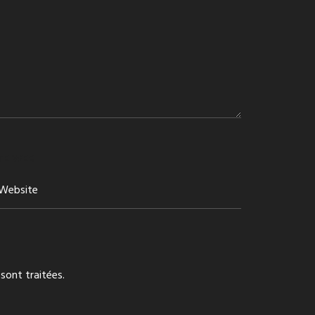
TE WEB
sont traitées
.